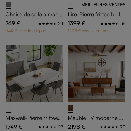
MEILLEURES VENTES
Chaise de salle à mang
Lire-Pierre frittée brilla
er moderne à oreilles
nte Tables à manger
749 €
1399 €
24
38
644 € avec le coupon
1203 € avec le coupon
Maxwell-Pierre frittée
Meuble TV moderne de
mate Tables à manger
160 cm avec Table Bas
1749 €
2198 €
28
90