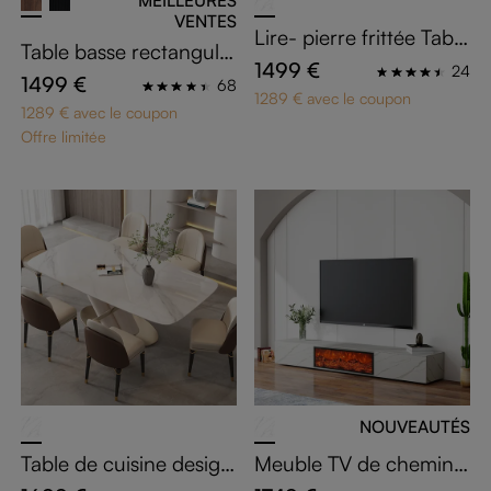
MEILLEURES
VENTES
Lire- pierre frittée Table
Table basse rectangulai
s à manger
1499 €
24
re moderne
1499 €
68
1289 € avec le coupon
1289 € avec le coupon
Offre limitée
NOUVEAUTÉS
Table de cuisine design
Meuble TV de cheminé
en forme de X 160 cm
e de luxe léger et mode