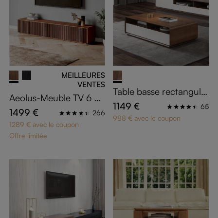
MEILLEURES
VENTES
Table basse rectangulai
Aeolus-Meuble TV 6 po
re effet bois
1149 €
65
rtes effet bois foncé 24
1499 €
266
988 € avec le coupon
0 cm
1289 € avec le coupon
Offre limitée