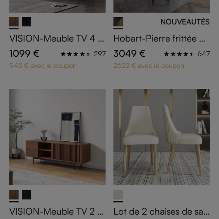
NOUVEAUTÉS
VISION-Meuble TV 4 p
Hobart-Pierre frittée m
ortes effet bois foncé 1
ate Extendable Dining T
1099 €
3049 €
297
647
60 cm
able
945 € avec le coupon
2622 € avec le coupon
VISION-Meuble TV 2 p
Lot de 2 chaises de sall