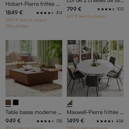
Lot de 2 chaises de sall
Hobart-Pierre frittée et
e à manger beiges en c
799 €
103
acier au carbone Table
1849 €
uir PU
314
687 € avec le coupon
s à manger
1590 € avec le coupon
Offre limitée
Table basse moderne d
Maxwell-Pierre frittée b
u milieu du siècle
rillante Tables à mange
949 €
1499 €
135
434
r
816 € avec le coupon
1289 € avec le coupon