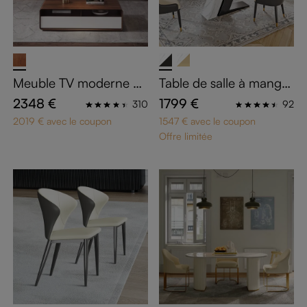
Meuble TV moderne en
Table de salle à manger
bois avec table basse
en forme de Z 180 cm
2348 €
1799 €
310
92
2019 € avec le coupon
1547 € avec le coupon
Offre limitée