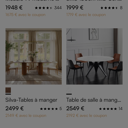
bois de 180 cm avec ta
ury moderne cannelé
1948 €
1999 €
344
8
ble basse
Meuble TV étagères ré
1675 € avec le coupon
1719 € avec le coupon
glables
Silva-Tables à manger
Table de salle à manger
ronde blanche modern
2499 €
2549 €
5
14
e
2149 € avec le coupon
2192 € avec le coupon