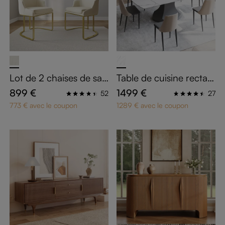
Lot de 2 chaises de sall
Table de cuisine rectan
e à manger beiges en c
gulaire extensible
899 €
1499 €
52
27
uir PU
773 € avec le coupon
1289 € avec le coupon