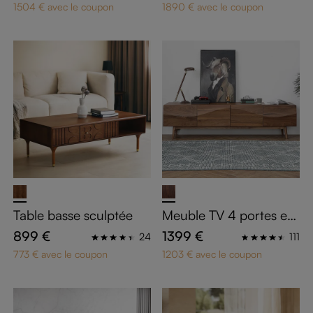
se
1504 € avec le coupon
1890 € avec le coupon
Table basse sculptée
Meuble TV 4 portes en
bois massif foncé 180 c
899 €
1399 €
24
111
m
773 € avec le coupon
1203 € avec le coupon