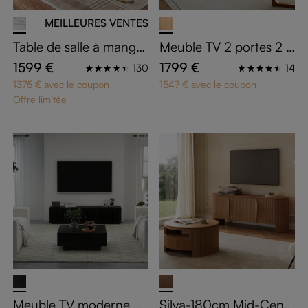
MEILLEURES VENTES
Table de salle à manger
Meuble TV 2 portes 2 ti
blanche 140 cm
roirs en bois massif 22
1599 €
1799 €
130
14
0 cm
1375 € avec le coupon
1547 € avec le coupon
Offre limitée
Meuble TV moderne en
Silva-180cm Mid-Cent