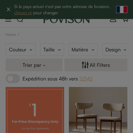
10% de réduction sur 2 articles→
Si le pays actuel n'est pas votre adresse de livraison,
cliquez ici
pour changer
Home
/
Couleur
Taille
Matière
Design
Trier par
All Filters
Expédition sous 48h vers
12345