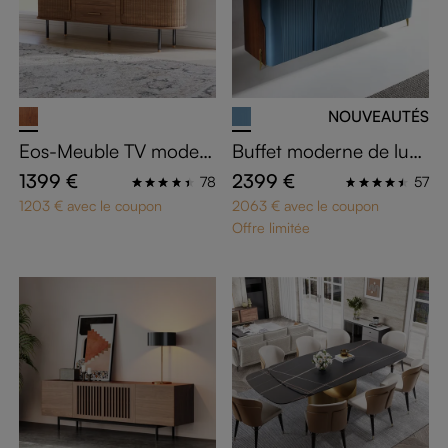
NOUVEAUTÉS
Eos-Meuble TV moder
Buffet moderne de luxe
ne du milieu du siècle
bleu marine 180 cm
1399 €
2399 €
78
57
1203 € avec le coupon
2063 € avec le coupon
Offre limitée