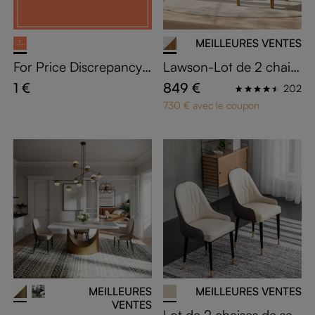
MEILLEURES VENTES
For Price Discrepancy
Lawson-Lot de 2 chais
Only Not Buy Separatel
es rétro en noyer clair
1 €
849 €
202
y-price_1
massif | Assise en lin be
730 € avec le coupon
ige entièrement monté
e | Chaise de salle à ma
nger premium
MEILLEURES
MEILLEURES VENTES
VENTES