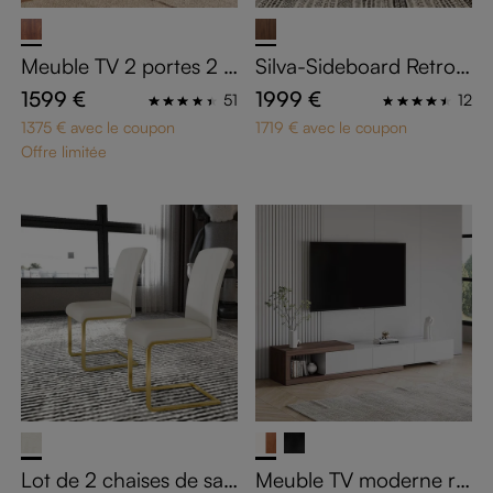
Meuble TV 2 portes 2 ti
Silva-Sideboard Retro 1
roirs effet bois foncé 2
60cm noyer massif | Fa
1599 €
1999 €
51
12
00 cm
çade striée & design in
1375 € avec le coupon
1719 € avec le coupon
curvé | Certifié FSC
Offre limitée
Lot de 2 chaises de sall
Meuble TV moderne ré