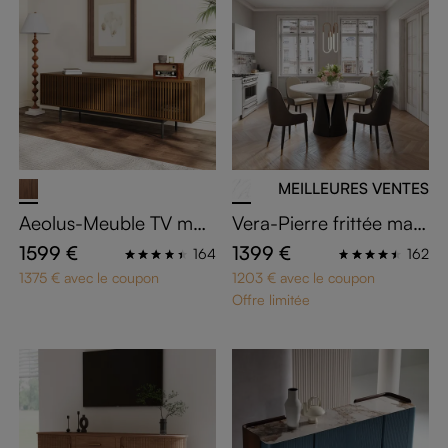
MEILLEURES VENTES
Aeolus-Meuble TV mod
Vera-Pierre frittée mate
erne du milieu du siècle
Tables à manger
1599 €
1399 €
164
162
1375 € avec le coupon
1203 € avec le coupon
Offre limitée