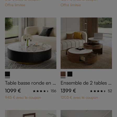
Offre limitée
Offre limitée
Table basse ronde en pi
Ensemble de 2 tables b
erre frittée blanc et noi
asses gigognes modern
1099 €
1399 €
156
52
r
es
945 € avec le coupon
1203 € avec le coupon