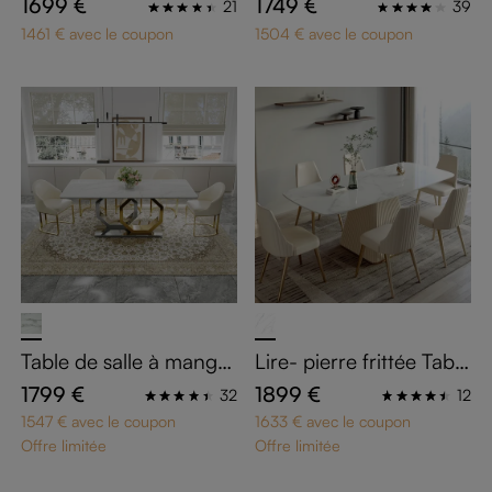
1699 €
1749 €
21
39
rne
1461 € avec le coupon
1504 € avec le coupon
Table de salle à manger
Lire- pierre frittée Table
rectangulaire blanche 1
s à manger
1799 €
1899 €
32
12
40 cm
1547 € avec le coupon
1633 € avec le coupon
Offre limitée
Offre limitée