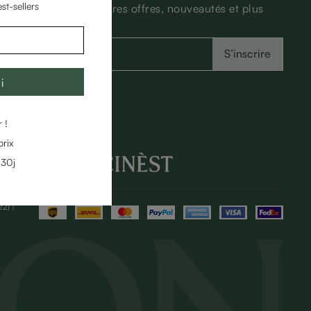
st-sellers
Découvrez les dernières offres, nouveautés et plus
encore.
S’inscrire
i
 !
NOS MARQUES
rix
 30j
22)
|