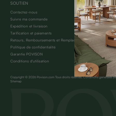
SOUTIEN
À PROPO
Contactez-nous
Notre hist
Suivre ma commande
Blog
Expédition et livraison
Avis des cl
Tarification et paiements
Durabilité
Retours, Remboursements et Remplacements
Politique de confidentialité
Garantie POVISON
Conditions d'utilisation
Copyright © 2026 Povison.com Tous droits réservés.
Conditions générales
(M
Sitemap