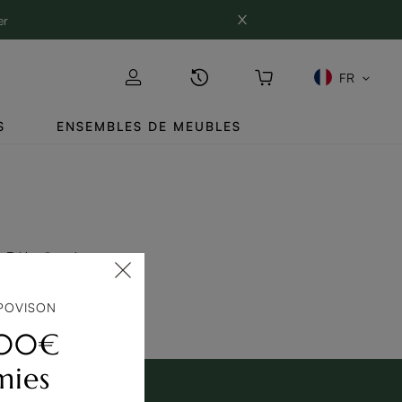
er
FR
S
ENSEMBLES DE MEUBLES
Tables d'appoint
POVISON
200€
mies