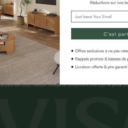
Réductions sur nos be
S DE POVISON
CONTACTEZ-NOUS
oire
Centre d'aide
E-mail: supportingcenter@povison.com
ients
WhatsApp: +1 (949) 385-6433
C’est part
Offres exclusives à ne pas rater
Rappels promos & baisses de p
Livraison offerte & prix garanti
ise à jour avril 2022)
| Biscuits | Politique de confidentialité
(mise à jour en janvier 20