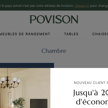
i le pays actuel n'est pas votre adresse de livraison,
cliquez ici
pour chang
10% de réduction sur 2 articles→
MEUBLES DE RANGEMENT
TABLES
CHAISE
Chambre
NOUVEAU CLIENT 
Jusqu'à 
d'écono