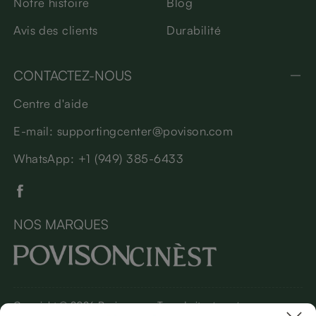
Notre histoire
Blog
Avis des clients
Durabilité
CONTACTEZ-NOUS
Centre d'aide
E-mail: supportingcenter@povison.com
WhatsApp: +1 (949) 385-6433
NOS MARQUES
Copyright © 2026 Povison.com Tous droits réservés.