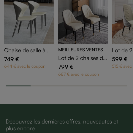
Chaise de salle à m
MEILLEURES VENTES
Lot de 2
anger moderne à o
salle à 
Lot de 2 chaises de
749 €
599 €
reilles
uir artifi
salle à manger beig
799 €
644 € avec le coupon
515 € avec
es en cuir PU
687 € avec le coupon
Découvrez les dernières offres, nouveautés et
plus encore.