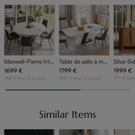
Maxwell-Pierre fritt
Table de salle à ma
Silva-Si
ée brillante Tables à
nger en forme de Z
ro 160c
1699 €
1799 €
1999 €
manger
180 cm
ssif | Fa
1461 € avec le coupon
1547 € avec le coupon
1719 € ave
& design
Certifié
Similar Items