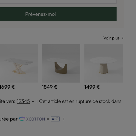
Prévenez-moi
Voir plus
1699 €
1849 €
1499 €
174
ite
vers
12345
:
Cet article est en rupture de stock dans
urée par