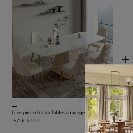
Lire- pierre frittée Tables à manger
1671 €
1899 €
12