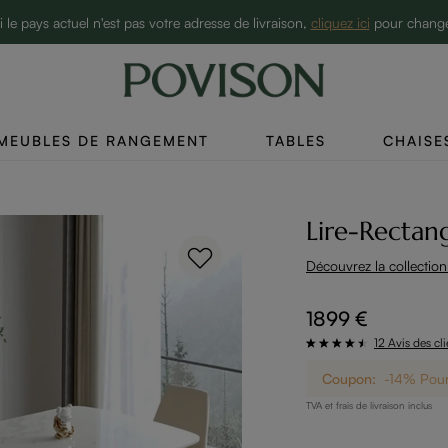
10% de réduction sur 2 articles→
i le pays actuel n'est pas votre adresse de livraison,
cliquez ici
pour chang
MEUBLES DE RANGEMENT
TABLES
CHAISE
Découvrez la collection
1899 €
12 Avis des cl
Coupon:
-14% Pour 
TVA et frais de livraison inclus