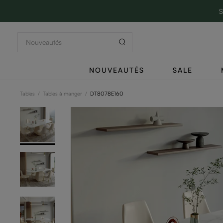
S
NOUVEAUTÉS
SALE
Tables
/
Tables à manger
/
DT8078E160