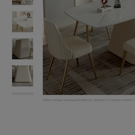
Table à manger rectangulaire blanche, piètement à colonne romaine,