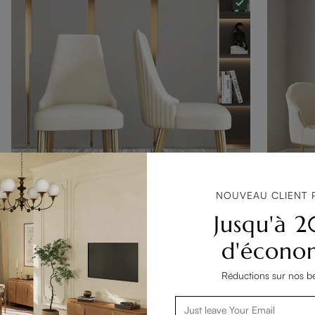
NOUVEAU CLIENT 
Jusqu'à 
d'écono
Lot de 2 chaises de salle à manger blanches en PU cuir
Réductions sur nos be
483 €
549 €
791 €
89
35