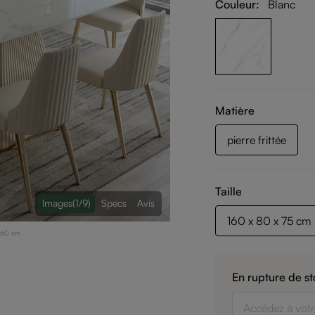
Couleur:
Blanc
Matière
pierre frittée
Taille
lmages
(1/9)
Specs
Avis
160 x 80 x 75 cm
 160 cm
En rupture de st