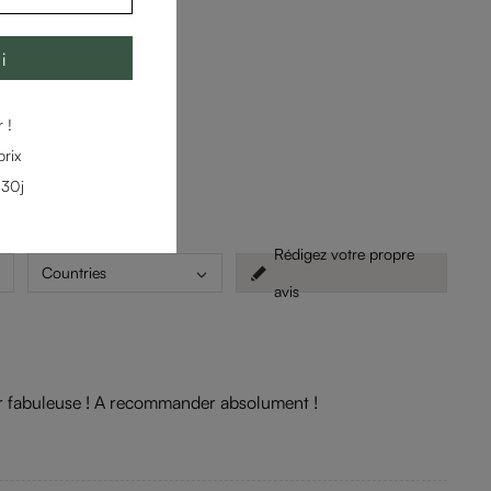
i
 !
rix
 30j
Rédigez votre propre
Countries
avis
l'air fabuleuse ! A recommander absolument !