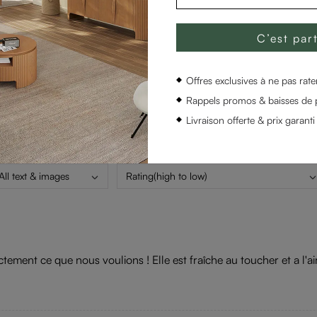
Ajouter au Panier
C’est part
Offres exclusives à ne pas rater
Rappels promos & baisses de p
Évaluations et avis
Livraison offerte & prix garanti
All text & images
Rating(high to low)
xactement ce que nous voulions ! Elle est fraîche au toucher et a 