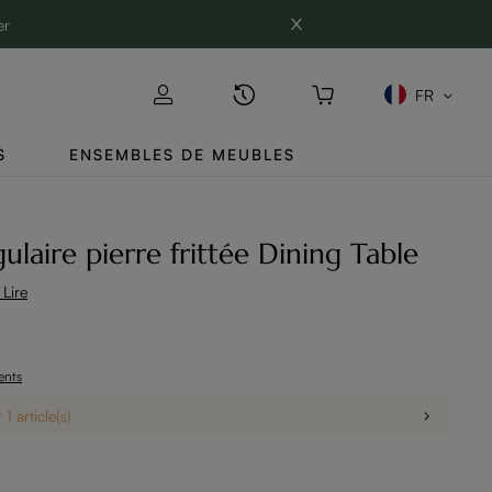
er
FR
S
ENSEMBLES DE MEUBLES
Lire-Rectangulaire pierre frittée Dining Table
 Lire
ients
1 article(s)