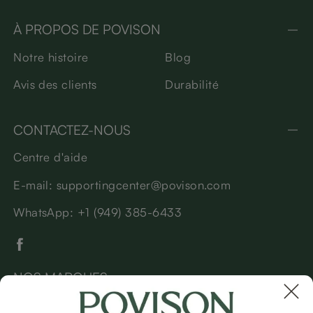
À PROPOS DE POVISON
Notre histoire
Blog
Avis des clients
Durabilité
CONTACTEZ-NOUS
Centre d'aide
E-mail: supportingcenter@povison.com
WhatsApp: +1 (949) 385-6433
NOS MARQUES