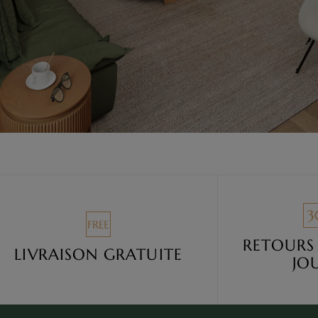
Prêt à emménager
RETOURS
LIVRAISON GRATUITE
JO