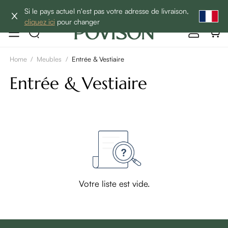
10% de réduction sur 2 articles→
Si le pays actuel n'est pas votre adresse de livraison,
cliquez ici
pour changer
Home
/
Meubles
/
Entrée & Vestiaire
Entrée & Vestiaire
Votre liste est vide.