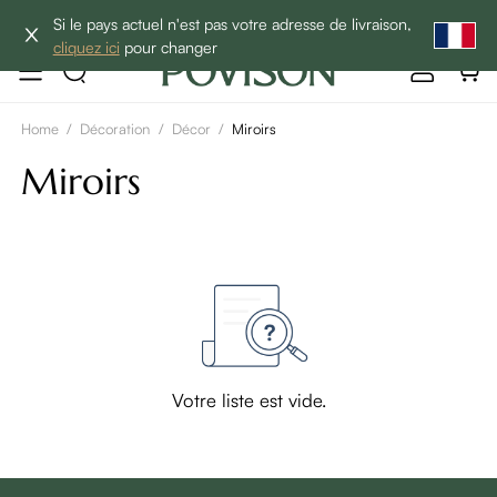
10% de réduction sur 2 articles→
Si le pays actuel n'est pas votre adresse de livraison,
cliquez ici
pour changer
Home
/
Décoration
/
Décor
/
Miroirs
Miroirs
Votre liste est vide.