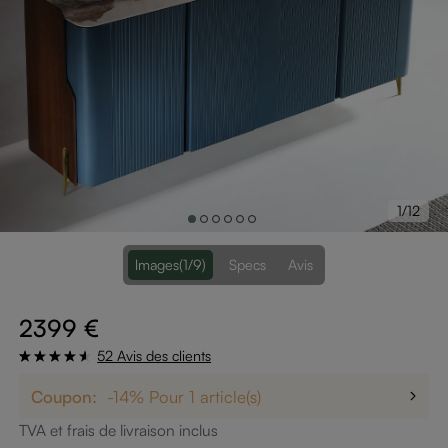
1/12
lmages
(1/9)
Specs
Avis
2399 €
52 Avis des clients
Coupon:
-14% Pour 1 article(s)
TVA et frais de livraison inclus