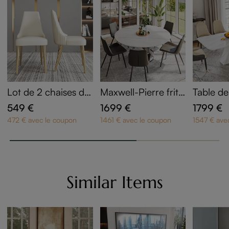
Lot de 2 chaises de
Maxwell-Pierre fritt
Table de
salle à manger blan
ée brillante Tables à
nger en
549 €
1699 €
1799 €
ches en PU cuir
manger
180 cm
472 € avec le coupon
1461 € avec le coupon
1547 € ave
Similar Items