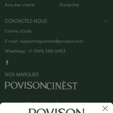
Avis des clients
Durabilité
CONTACTEZ-NOUS
Centre d'aide
E-mail: supportingcenter@povison.com
WhatsApp: +1 (949) 385-6433
NOS MARQUES
Copyright © 2026 Povison.com Tous droits réservés.
Conditions générales
(Mise à jour avril 2022)
| Biscuits | Politique