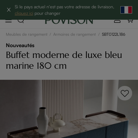
10% de réduction sur 2 articles→
Si le pays actuel n'est pas votre adresse de livraison,
cliquez ici
pour changer
Meubles de rangement
/
Armoires de rangement
/
SBT0122L186
Nouveautés
Buffet moderne de luxe bleu
marine 180 cm